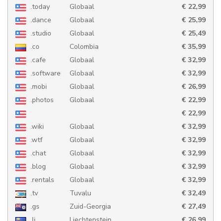
.today
Globaal
€ 22,99
.dance
Globaal
€ 25,99
.studio
Globaal
€ 25,49
.co
Colombia
€ 35,99
.cafe
Globaal
€ 32,99
.software
Globaal
€ 32,99
.mobi
Globaal
€ 26,99
.photos
Globaal
€ 22,99
€ 22,99
.photography
.wiki
Globaal
Globaal
€ 32,99
.wtf
Globaal
€ 32,99
.chat
Globaal
€ 32,99
.blog
Globaal
€ 32,99
.rentals
Globaal
€ 32,99
.tv
Tuvalu
€ 32,49
.gs
Zuid-Georgia
€ 27,49
.li
Liechtenstein
€ 26,99