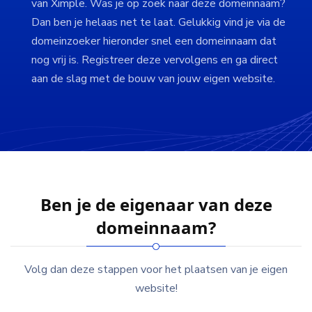
van Ximple. Was je op zoek naar deze domeinnaam?
Dan ben je helaas net te laat. Gelukkig vind je via de
domeinzoeker hieronder snel een domeinnaam dat
nog vrij is. Registreer deze vervolgens en ga direct
aan de slag met de bouw van jouw eigen website.
Ben je de eigenaar van deze
domeinnaam?
Volg dan deze stappen voor het plaatsen van je eigen
website!