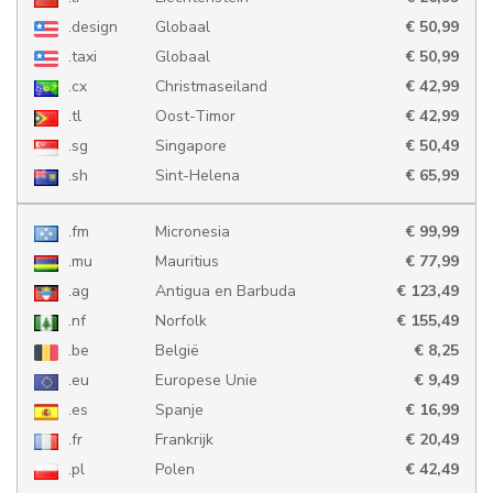
.design
Globaal
€ 50,99
.taxi
Globaal
€ 50,99
.cx
Christmaseiland
€ 42,99
.tl
Oost-Timor
€ 42,99
.sg
Singapore
€ 50,49
.sh
Sint-Helena
€ 65,99
.fm
Micronesia
€ 99,99
.mu
Mauritius
€ 77,99
.ag
Antigua en Barbuda
€ 123,49
.nf
Norfolk
€ 155,49
.be
België
€ 8,25
.eu
Europese Unie
€ 9,49
.es
Spanje
€ 16,99
.fr
Frankrijk
€ 20,49
.pl
Polen
€ 42,49