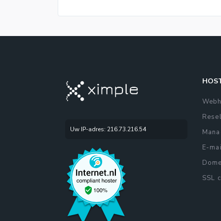
HOST
Webh
Resel
Uw IP-adres: 216.73.216.54
Mana
E-mai
Domei
SSL c