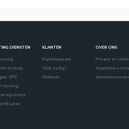
ING DIENSTEN
KLANTEN
OVER ONS
osting
Klantenpaneel
Privacy en cook
ler hosting
Hulp nodig?
Algemene voor
ged VPS
Webmail
Verwerkersover
l hosting
nregistratie
ertificaten