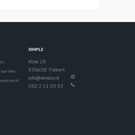
XIMPLE
Klink 28
ies
9356DE Tolbert
waarden
info@ximple.nl
eenkomst
050 2 11 03 93