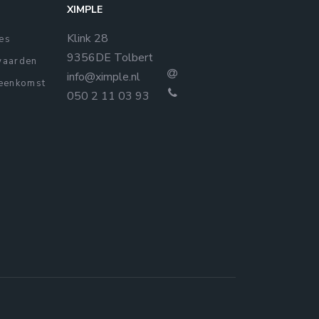
XIMPLE
Klink 28
ies
9356DE Tolbert
waarden
info@ximple.nl
eenkomst
050 2 11 03 93