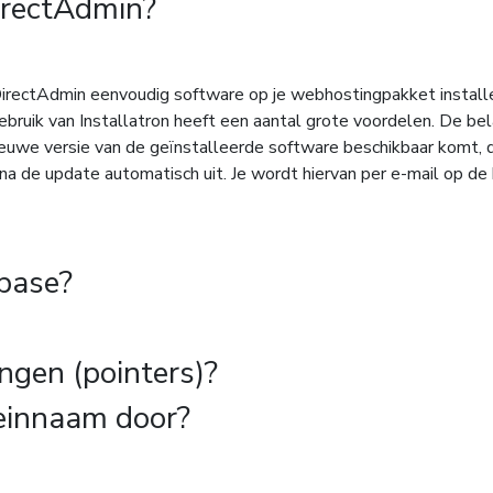
irectAdmin?
DirectAdmin eenvoudig software op je webhostingpakket installer
bruik van Installatron heeft een aantal grote voordelen. De belan
ieuwe versie van de geïnstalleerde software beschikbaar komt, 
arna de update automatisch uit. Je wordt hiervan per e-mail op d
base?
ngen (pointers)?
einnaam door?