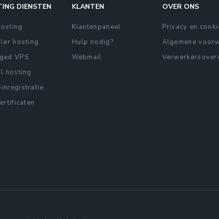
ING DIENSTEN
KLANTEN
OVER ONS
osting
Klantenpaneel
Privacy en cook
ler hosting
Hulp nodig?
Algemene voor
ged VPS
Webmail
Verwerkersover
l hosting
nregistratie
ertificaten