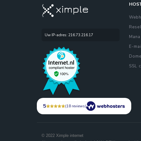
HOST
Webh
Resel
Uw IP-adres: 216.73.216.17
Mana
E-mai
Domei
SSL c
5
(18 reviews)
© 2022 Ximple internet