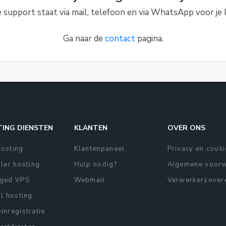
 support staat via mail, telefoon en via WhatsApp voor je k
Ga naar de
contact
pagina.
ING DIENSTEN
KLANTEN
OVER ONS
osting
Klantenpaneel
Privacy en cook
ler hosting
Hulp nodig?
Algemene voor
ged VPS
Webmail
Verwerkersover
l hosting
nregistratie