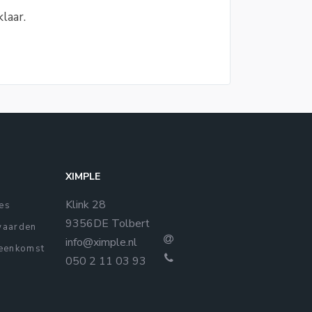
laar.
XIMPLE
Klink 28
ies
9356DE Tolbert
waarden
info@ximple.nl
eenkomst
050 2 11 03 93