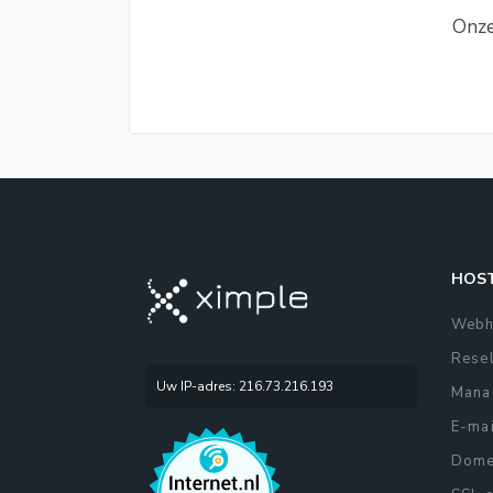
Onze
HOST
Webh
Resel
Uw IP-adres: 216.73.216.193
Mana
E-mai
Domei