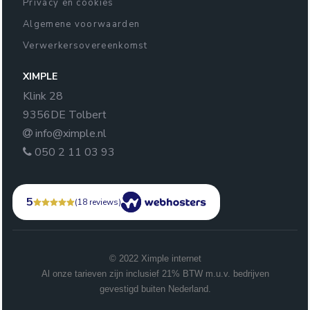
Privacy en cookies
Algemene voorwaarden
Verwerkersovereenkomst
XIMPLE
Klink 28
9356DE Tolbert
info@ximple.nl
050 2 11 03 93
5
(18 reviews)
© 2022 Ximple internet
Al onze tarieven zijn inclusief 21% BTW m.u.v. bedrijven
gevestigd buiten Nederland.