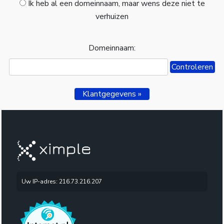
Ik heb al een domeinnaam, maar wens deze niet te
verhuizen
Domeinnaam:
Klantgegevens »
Uw IP-adres: 216.73.216.207